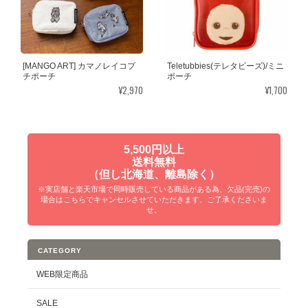
[MANGO ART] カマノレイコプ
Teletubbies(テレタビーズ)/ミニ
チポーチ
ポーチ
¥2,970
¥1,700
5,500円以上
送料無料
（但し北海道、離島除く）
※実店舗と楽天市場で同時販売している商品がある為、欠品(完売)の
場合はこちらでキャンセルさせていただきます。ご了承くださいま
せ。
CATEGORY
WEB限定商品
SALE