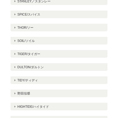
STANLEY／スタンレー
SPICE/スパイス
THOR/ソー
SOIL/ソイル
TIGER/タイガー
DULTON/ダルトン
TIDY/ティディ
野田琺瑯
HIGHTIDE/ハイタイド