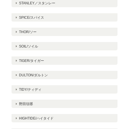
STANLEY／スタンレー
SPICE/スパイス
THOR/ソー
SOIL/ソイル
TIGER/タイガー
DULTON/ダルトン
TIDY/ティディ
野田琺瑯
HIGHTIDE/ハイタイド