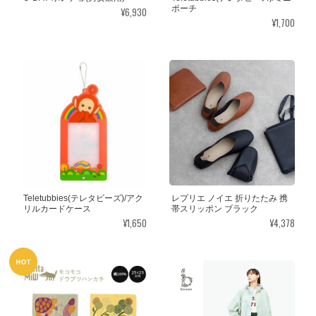
ポーチ
¥6,930
¥1,700
Teletubbies(テレタビーズ)/アク
レプリエ ノイエ 折りたたみ 携
リルカードケース
帯スリッポン ブラック
¥1,650
¥4,378