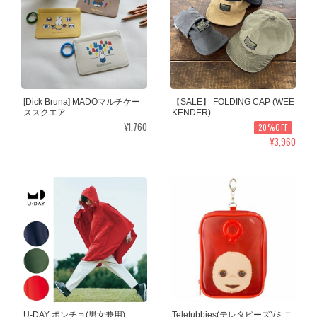
[Dick Bruna] MADOマルチケー
【SALE】 FOLDING CAP (WEE
ススクエア
KENDER)
¥1,760
20%OFF
¥3,960
U-DAY ポンチョ(男女兼用)
Teletubbies(テレタビーズ)/ミニ