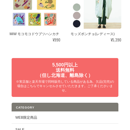
MiW モコモコドウブツハンカチ
モッズポンチョ(レディース)
¥990
¥5,390
5,500円以上
送料無料
（但し北海道、離島除く）
※実店舗と楽天市場で同時販売している商品がある為、欠品(完売)の
場合はこちらでキャンセルさせていただきます。ご了承くださいま
せ。
CATEGORY
WEB限定商品
SALE