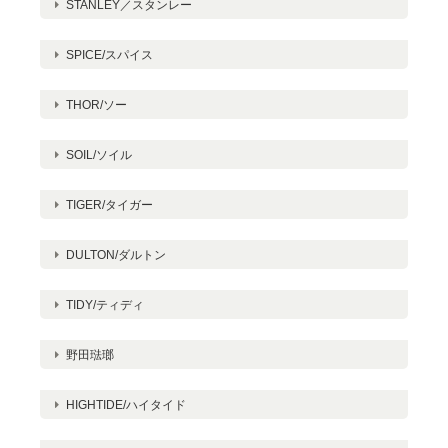
STANLEY／スタンレー
SPICE/スパイス
THOR/ソー
SOIL/ソイル
TIGER/タイガー
DULTON/ダルトン
TIDY/ティディ
野田琺瑯
HIGHTIDE/ハイタイド