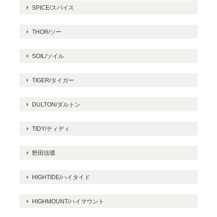
SPICE/スパイス
THOR/ソー
SOIL/ソイル
TIGER/タイガー
DULTON/ダルトン
TIDY/ティディ
野田琺瑯
HIGHTIDE/ハイタイド
HIGHMOUNT/ハイマウント