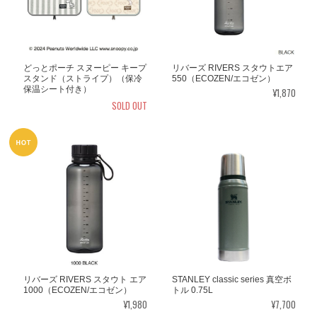
どっとポーチ スヌーピー キープ
リバーズ RIVERS スタウトエア
スタンド（ストライプ）（保冷
550（ECOZEN/エコゼン）
保温シート付き）
¥1,870
SOLD OUT
リバーズ RIVERS スタウト エア
STANLEY classic series 真空ボ
1000（ECOZEN/エコゼン）
トル 0.75L
¥1,980
¥7,700