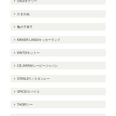
OXO/オクソー
かまわぬ
亀の子束子
KIKKER LAND/キッカーランド
KINTO/キントー
CB JAPAN/シービージャパン
STANLEY／スタンレー
SPICE/スパイス
THOR/ソー