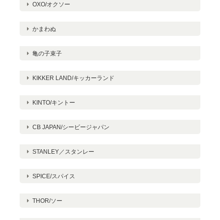
OXO/オクソー
かまわぬ
亀の子束子
KIKKER LAND/キッカーランド
KINTO/キントー
CB JAPAN/シービージャパン
STANLEY／スタンレー
SPICE/スパイス
THOR/ソー