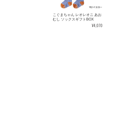
こぐまちゃん レオレオニ あお
むし ソックスギフトBOX
¥4,070