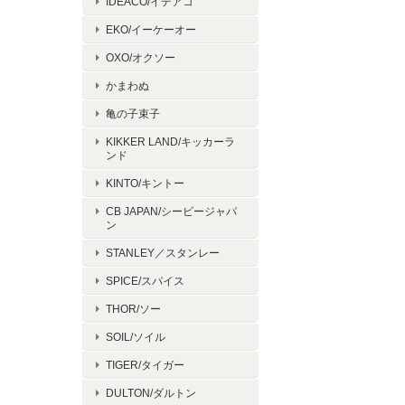
IDEACO/イデアコ
EKO/イーケーオー
OXO/オクソー
かまわぬ
亀の子束子
KIKKER LAND/キッカーラ
ンド
KINTO/キントー
CB JAPAN/シービージャパ
ン
STANLEY／スタンレー
SPICE/スパイス
THOR/ソー
SOIL/ソイル
TIGER/タイガー
DULTON/ダルトン