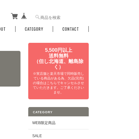
OUT
CATEGORY
CONTACT
5,500円以上
送料無料
（但し北海道、離島除
く）
※実店舗と楽天市場で同時販売し
ている商品がある為、欠品(完売)
の場合はこちらでキャンセルさせ
ていただきます。ご了承ください
ませ。
CATEGORY
WEB限定商品
SALE