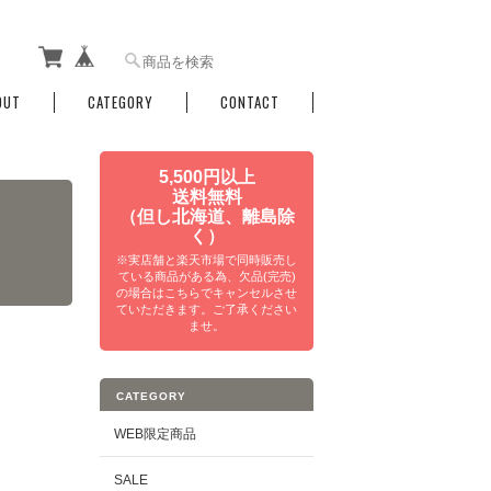
OUT
CATEGORY
CONTACT
5,500円以上
送料無料
（但し北海道、離島除
く）
※実店舗と楽天市場で同時販売し
ている商品がある為、欠品(完売)
の場合はこちらでキャンセルさせ
ていただきます。ご了承ください
ませ。
CATEGORY
WEB限定商品
SALE