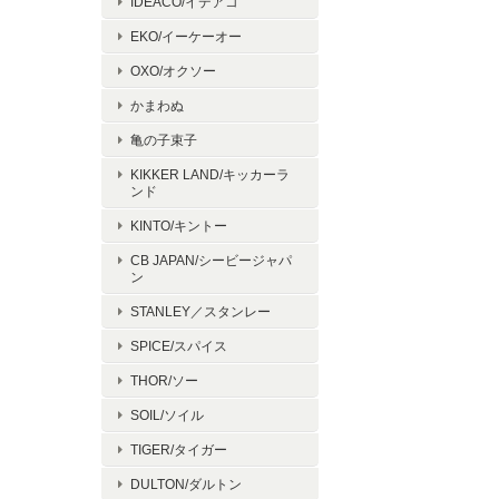
IDEACO/イデアコ
EKO/イーケーオー
OXO/オクソー
かまわぬ
亀の子束子
KIKKER LAND/キッカーラ
ンド
KINTO/キントー
CB JAPAN/シービージャパ
ン
STANLEY／スタンレー
SPICE/スパイス
THOR/ソー
SOIL/ソイル
TIGER/タイガー
DULTON/ダルトン