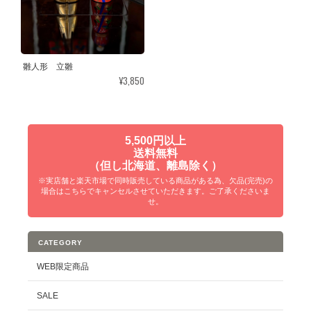
雛人形 立雛
¥3,850
5,500円以上
送料無料
（但し北海道、離島除く）
※実店舗と楽天市場で同時販売している商品がある為、欠品(完売)の
場合はこちらでキャンセルさせていただきます。ご了承くださいま
せ。
CATEGORY
WEB限定商品
SALE