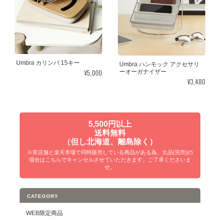
Umbra カリンバ 15キー
Umbra ハンモック アクセサリ
¥5,000
ーオーガナイザー
¥3,480
5,500円以上
送料無料
（但し北海道、離島除く）
※実店舗と楽天市場で同時販売している商品がある為、欠品(完売)の
場合はこちらでキャンセルさせていただきます。ご了承くださいま
せ。
CATEGORY
WEB限定商品