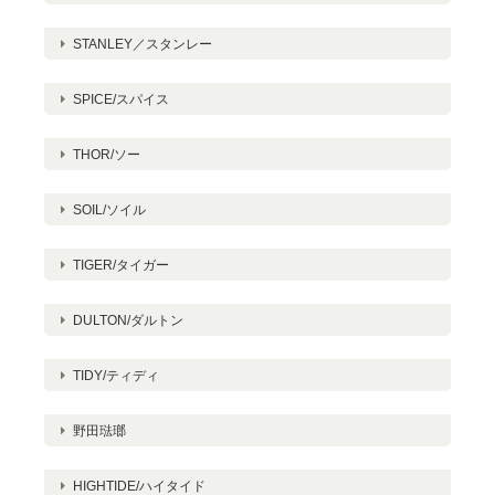
STANLEY／スタンレー
SPICE/スパイス
THOR/ソー
SOIL/ソイル
TIGER/タイガー
DULTON/ダルトン
TIDY/ティディ
野田琺瑯
HIGHTIDE/ハイタイド