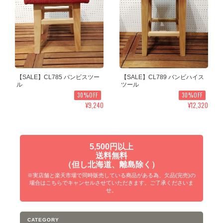
【SALE】CL785 バンビスツー
【SALE】CL789 バンビハイス
ル
ツール
30%OFF
30%OFF
¥9,240
¥12,320
5,500円以上
送料無料
（但し北海道、離島除く）
※実店舗と楽天市場で同時販売している商品がある為、欠品(完売)の
場合はこちらでキャンセルさせていただきます。ご了承くださいま
せ。
CATEGORY