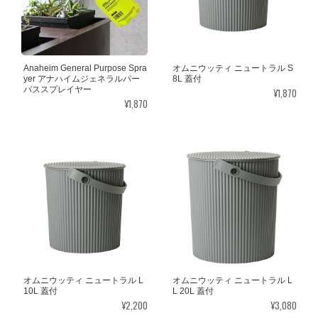
Anaheim General Purpose Spra
オムニウッティ ニュートラル S
yer アナハイムジェネラルパー
8L 蓋付
パススプレイヤー
¥1,870
¥1,870
オムニウッティ ニュートラル L
オムニウッティ ニュートラル L
10L 蓋付
L 20L 蓋付
¥2,200
¥3,080