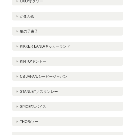
OXO/オクソー
かまわぬ
亀の子束子
KIKKER LAND/キッカーランド
KINTO/キントー
CB JAPAN/シービージャパン
STANLEY／スタンレー
SPICE/スパイス
THOR/ソー