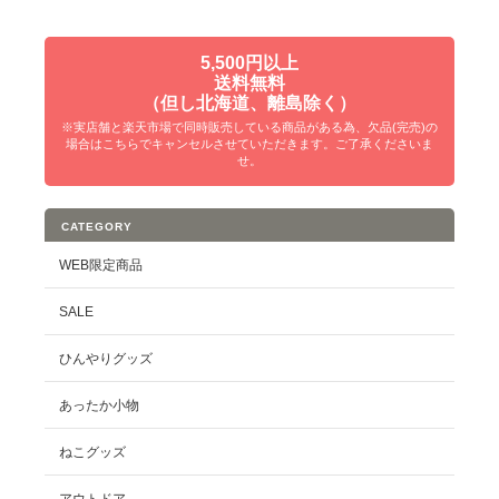
5,500円以上
送料無料
（但し北海道、離島除く）
※実店舗と楽天市場で同時販売している商品がある為、欠品(完売)の
場合はこちらでキャンセルさせていただきます。ご了承くださいま
せ。
CATEGORY
WEB限定商品
SALE
ひんやりグッズ
あったか小物
ねこグッズ
アウトドア