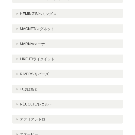
HEMING'S/ヘミングス
MAGNET/マグネット
MARNA/マーナ
LIKE-IT/ライクイット
RIVERS/リバーズ
りぶはあと
RÉCOLTE/レコルト
アデリアレトロ
スヌーピー