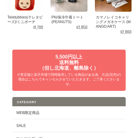
他サイトで沢山探して問い合わせしても取り扱い終了や売り切れ
で見つからなかったのに、こちらのショップに在庫があって感動
しました。最初は1個だけ購入するつもりでしたが、お店の方が気
Teletubbies(テレタビ
PN/保冷巾着トート
カマノレイコキャリ
ーズ)/ミニポーチ
(PEANUTS)
ングメガネケース (M
を利かせて「1個だけで大丈夫ですか？」と声掛けしてくださった
¥1,700
¥3,850
ANGO ART)
ので追加購入も出来て良かったです。すぐに購入手続きするので
¥2,860
取り置きお願い出来ますか？と無理なお願いにも快く対応頂いて
嬉しかったです。電話で問い合わせした際のお店の方の対応もと
ても良くて、発送も早くて梱包も良かったです。また利用したい
5,500円以上
と思います。今回はお世話になり、ありがとうございました。
送料無料
（但し北海道、離島除く）
※実店舗と楽天市場で同時販売している商品がある為、欠品(完売)の
場合はこちらでキャンセルさせていただきます。ご了承くださいま
せ。
モイスチャーソックス moisture jamzz
コスメ柄
2025/02/04
CATEGORY
とってもスムーズに送っていただき、ありがとうございました。
WEB限定商品
SALE