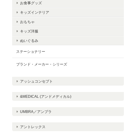
お食事グッズ
キッズインテリア
FUNNYクリスマス ミュージック フリフリサンタハット
おもちゃ
2023/12/16
キッズ洋服
無事に届きました。きれいに梱包されていました。また機会があ
ぬいぐるみ
りましたら、お願いいたします。
ステーショナリー
この度は当店を選んでいただき、またレ
ブランド・メーカー・シリーズ
ビューの投稿ありがとうございます。気
に入っていただけたことは大変光栄で
アッシュコンセプト
す。今後ともよろしくお願いいたしま
す。
&MEDICAL (アンドメディカル)
UMBRA／アンブラ
【秋限定】おいしい風呂敷
アントレックス
ゆず