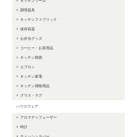
キッチンツール
アニマルマグ
調理器具
ハシビロコウ
2024/09/30
キッチンファブリック
保存容器
ハシビロコウ大好きな母へのプレゼント、めっちゃ喜んでくれた
w！
お弁当グッズ
コーヒー・お茶用品
この度は当店を選んでいただき、またレ
キッチン雑貨
ビューの投稿ありがとうございます。気
エプロン
に入っていただけたことは大変光栄で
す。今後ともよろしくお願いいたしま
キッチン家電
す。
キッチン掃除用品
グラス・マグ
ハウスウェア
Monster Duster モンスターダスター/マイクロファイバーモップ
アロマディフューザー
2024/09/30
時計
ティッシュカバー