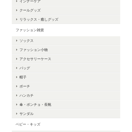
インナーケア
クールグッズ
リラックス・癒しグッズ
ファッション雑貨
レコルト 電気なべ コポット
ソックス
イエロー
2024/03/14
ファッション小物
アクセサリーケース
レビュー遅くなり申し訳ありません。 欲しかった商品だったの
で、購入できてよかったです。 これからたくさん利用したいと思
バッグ
います。
帽子
ポーチ
この度は当店を選んでいただき、またレ
ハンカチ
ビューの投稿ありがとうございます。気
に入っていただけたことは大変光栄で
傘・ポンチョ・長靴
す。今後ともよろしくお願いいたしま
サンダル
す。
ベビー・キッズ