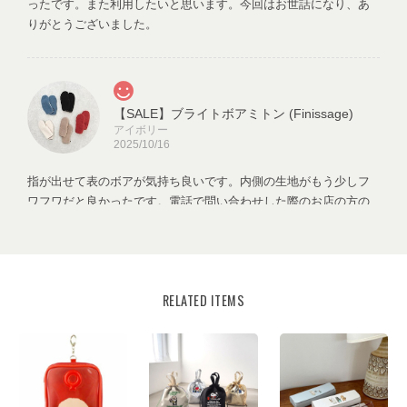
ったです。また利用したいと思います。今回はお世話になり、あ
りがとうございました。
【SALE】ブライトボアミトン (Finissage)
アイボリー
2025/10/16
指が出せて表のボアが気持ち良いです。内側の生地がもう少しフ
ワフワだと良かったです。電話で問い合わせした際のお店の方の
対応もとても良くて、発送も早くて梱包も良かったです。また利
用したいと思います。今回はお世話になり、ありがとうございま
した。
RELATED ITEMS
Animal Keyring（アニマルキーリング）
Tasmanian Devil（タスマニア デビル）
2025/10/16