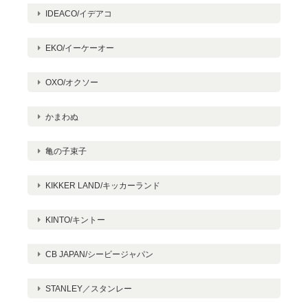
2023/11/08
IDEACO/イデアコ
EKO/イーケーオー
【定番】おいしい風呂敷
OXO/オクソー
ミニトマト
2023/11/08
かまわぬ
亀の子束子
BRUNO 流しそうめん グランデ
KIKKER LAND/キッカーランド
2023/07/09
KINTO/キントー
探していた商品を見つけ、とても嬉しかったです！そして迅速な
発送もありがとうございました。
CB JAPAN/シービージャパン
STANLEY／スタンレー
この度は当店を選んでいただき、またレ
ビューの投稿ありがとうございます。気