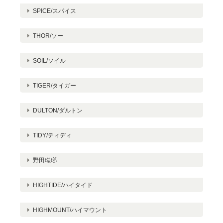
に入っていただけたことは大変光栄で
SPICE/スパイス
す。今後ともよろしくお願いいたしま
す。
THOR/ソー
SOIL/ソイル
TIGER/タイガー
UNITEAワンタッチティーポット 720ml
2023/04/19
DULTON/ダルトン
TIDY/ティディ
野田琺瑯
HIGHTIDE/ハイタイド
HIGHMOUNT/ハイマウント