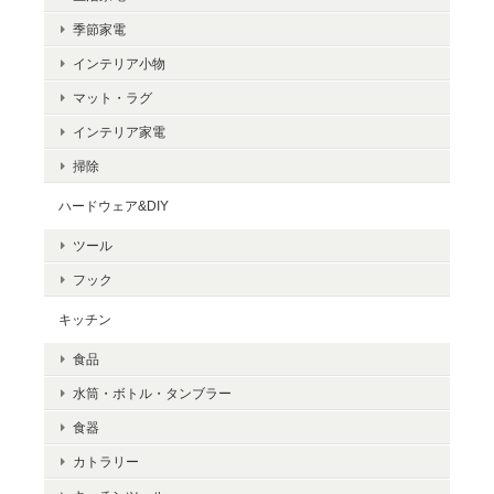
季節家電
インテリア小物
【モフモフレンズ】mofmofriends テノリマスコット
マット・ラグ
ビションフリーゼ（いぬ）
2024/11/25
インテリア家電
掃除
届きました♪ 開けた瞬間から可愛くてテンション爆上がりです！！
見てるだけで癒されます。 サイズもよくてお気に入りです♪ 対応
ハードウェア&DIY
もとても早くて、梱包もとても綺麗でした。 ありがとうございま
した(*´∀｀*)
ツール
フック
キッチン
POY/カマノレイコ
食品
タクシー
2024/10/31
水筒・ボトル・タンブラー
食器
カトラリー