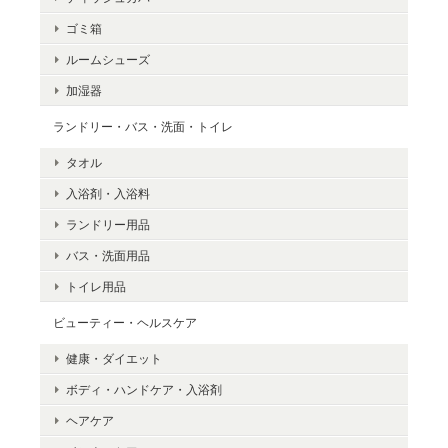
これいいわ！
ゴミ箱
ルームシューズ
加湿器
Cat Cable Ties Set of 3（キャットケーブルタイ）
2024/09/30
ランドリー・バス・洗面・トイレ
タオル
かわゆす！
入浴剤・入浴料
ランドリー用品
バス・洗面用品
【SALE】クーラーショック Sサイズ 単品 COOLER SHOCK
トイレ用品
2024/08/07
ビューティー・ヘルスケア
健康・ダイエット
ボディ・ハンドケア・入浴剤
ヘアケア
【SALE】クーラーショック Mサイズ 単品 COOLER SHOCK
2024/08/07