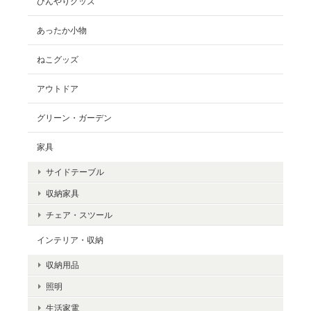
ひんやりグッズ
【SALE】SUBU DUCK CAMO
26.0-27.5
2025/01/15
あったか小物
前日の夕方に注文した商品が翌日に届きました！こんなに早く届
ねこグッズ
くと思っていなかったので驚きです。また機会があればぜひ利用
したいです！
アウトドア
グリーン・ガーデン
家具
【SALE】2025年 北澤平祐 ゴールドアクセント(卓上) カレンダー
2025/01/09
サイドテーブル
収納家具
チェア・スツール
インテリア・収納
【モフモフレンズ】mofmofriends テノリマスコット
収納用品
ミニチュアカウ
2024/11/25
照明
生活家電