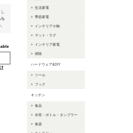
生活家電
まし
季節家電
ちら
い。
インテリア小物
マット・ラグ
インテリア家電
lable
掃除
ハードウェア&DIY
け
ツール
フック
キッチン
食品
水筒・ボトル・タンブラー
食器