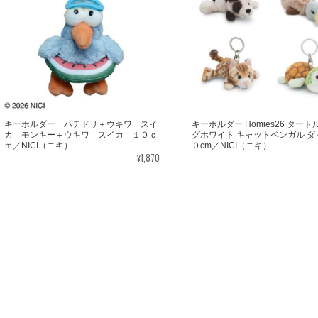
方に注文した商品が翌日に届きました！こんなに早く届くと思っていなかった
また機会があればぜひ利用したいです！
キーホルダー ハチドリ＋ウキワ スイ
キーホルダー Homies26 タート
カ モンキー＋ウキワ スイカ １０ｃ
グホワイト キャットベンガル ダ
ｍ／NICI（ニキ）
０cm／NICI（ニキ）
¥1,870
♪ 開けた瞬間から可愛くてテンション爆上がりです！！ 見てるだけで癒され