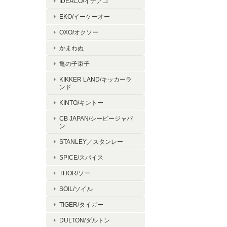
IDEACO/イデアコ
 あり
EKO/イーケーオー
OXO/オクソー
かまわぬ
亀の子束子
KIKKER LAND/キッカーラ
ンド
KINTO/キントー
CB JAPAN/シービージャパ
ン
STANLEY／スタンレー
SPICE/スパイス
THOR/ソー
に
SOIL/ソイル
TIGER/タイガー
DULTON/ダルトン