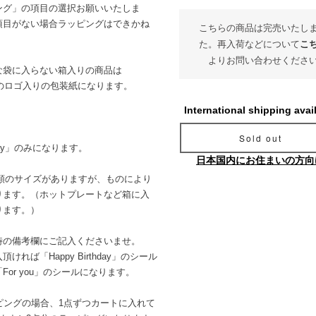
ング」の項目の選択お願いいたしま
項目がない場合ラッピングはできかね
こちらの商品は完売いたし
た。再入荷などについて
こ
よりお問い合わせくださ
な袋に入らない箱入りの商品は
E」のロゴ入りの包装紙になります。
International shipping avai
Sold out
thday」のみになります。
日本国内にお住まいの方向
種類のサイズがありますが、ものにより
ります。（ホットプレートなど箱に入
ります。）
時の備考欄にご記入くださいませ。
ば「Happy Birthday」のシール
or you」のシールになります。
ピングの場合、1点ずつカートに入れて