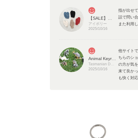
指が出せ
話で問い
【SALE】ブライトボアミトン (Finissage)
アイボリー
また利用
2025/10/16
他サイト
ちらのシ
Animal Keyring（アニマルキーリング）
Tasmanian Devil（タスマニア デビル）
の方が気
2025/10/16
来て良か
も快く対
て、発送
りがとう
とっても
モイスチャーソックス moisture jamzz
コスメ柄
2025/02/04