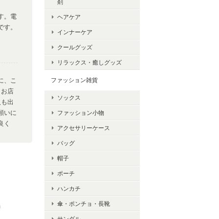
剤
す。電
ヘアケア
です。
インナーケア
クールグッズ
リラックス・癒しグッズ
ファッション雑貨
に、こ
、お店
ソックス
入も出
願いに
ファッション小物
良く
アクセサリーケース
り、あ
バッグ
帽子
ポーチ
ハンカチ
傘・ポンチョ・長靴
サンダル