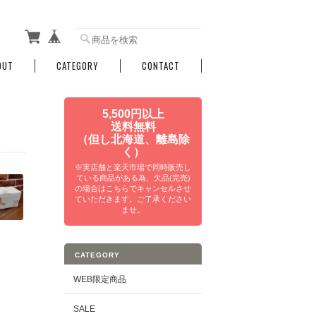
OUT
CATEGORY
CONTACT
5,500円以上
送料無料
（但し北海道、離島除
く）
※実店舗と楽天市場で同時販売し
ている商品がある為、欠品(完売)
の場合はこちらでキャンセルさせ
ていただきます。ご了承ください
ませ。
CATEGORY
WEB限定商品
SALE