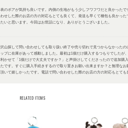
て表のボアが気持ち良いです。内側の生地がもう少しフワフワだと良かったで
合わせした際のお店の方の対応もとても良くて、発送も早くて梱包も良かった
したいと思います。今回はお世話になり、ありがとうございました。
で沢山探して問い合わせしても取り扱い終了や売り切れで見つからなかったの
ョップに在庫があって感動しました。最初は1個だけ購入するつもりでしたが
を利かせて「1個だけで大丈夫ですか？」と声掛けしてくださったので追加購
ったです。すぐに購入手続きするので取り置きお願い出来ますか？と無理なお
応頂いて嬉しかったです。電話で問い合わせした際のお店の方の対応もとても
も早くて梱包も良かったです。また利用したいと思います。今回はお世話にな
ございました。
RELATED ITEMS
スムーズに送っていただき、ありがとうございました。