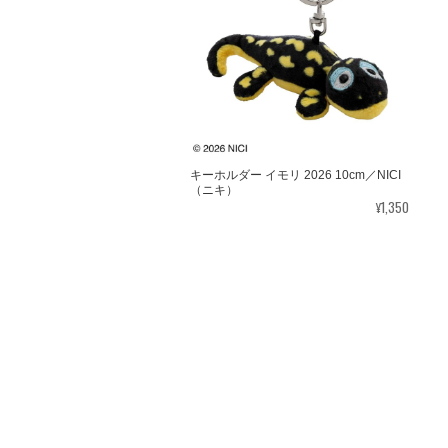
前日の夕
きです。
【SALE】SUBU DUCK CAMO
26.0-27.5
2025/01/15
キーホルダー イモリ 2026 10cm／NICI
（ニキ）
¥1,350
【SALE】2025年 北澤平祐 ゴールドアクセント(卓上) カレンダー
2025/01/09
【モフモフレンズ】mofmofriends テノリマスコット
ミニチュアカウ
2024/11/25
届きました